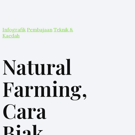
Infografik
Pembajaan
Teknik &
Kaedah
Natural
Farming,
Cara
Biak