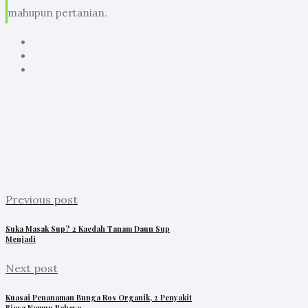
mahupun pertanian.
Previous post
Suka Masak Sup? 2 Kaedah Tanam Daun Sup
Menjadi
Next post
Kuasai Penanaman Bunga Ros Organik, 2 Penyakit
Biasa Namun Bahaya