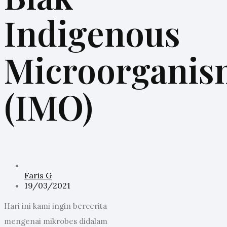
Indigenous
Microorganis
(IMO)
Faris G
19/03/2021
Hari ini kami ingin bercerita
mengenai mikrobes didalam